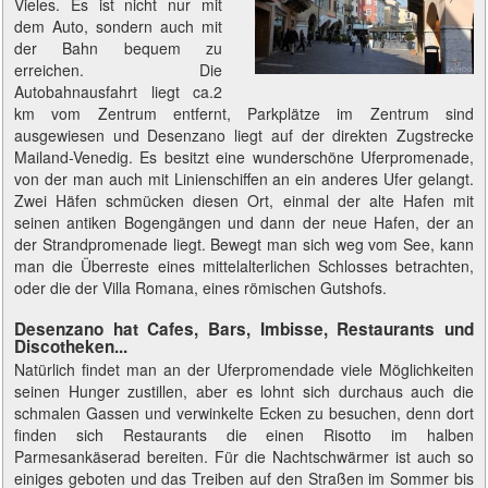
Vieles. Es ist nicht nur mit
dem Auto, sondern auch mit
der Bahn bequem zu
erreichen. Die
Autobahnausfahrt liegt ca.2
km vom Zentrum entfernt, Parkplätze im Zentrum sind
ausgewiesen und Desenzano liegt auf der direkten Zugstrecke
Mailand-Venedig. Es besitzt eine wunderschöne Uferpromenade,
von der man auch mit Linienschiffen an ein anderes Ufer gelangt.
Zwei Häfen schmücken diesen Ort, einmal der alte Hafen mit
seinen antiken Bogengängen und dann der neue Hafen, der an
der Strandpromenade liegt. Bewegt man sich weg vom See, kann
man die Überreste eines mittelalterlichen Schlosses betrachten,
oder die der Villa Romana, eines römischen Gutshofs.
Desenzano hat Cafes, Bars, Imbisse, Restaurants und
Discotheken...
Natürlich findet man an der Uferpromendade viele Möglichkeiten
seinen Hunger zustillen, aber es lohnt sich durchaus auch die
schmalen Gassen und verwinkelte Ecken zu besuchen, denn dort
finden sich Restaurants die einen Risotto im halben
Parmesankäserad bereiten. Für die Nachtschwärmer ist auch so
einiges geboten und das Treiben auf den Straßen im Sommer bis