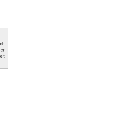
ich
mer
eit